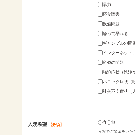
暴力
摂食障害
飲酒問題
酔って暴れる
ギャンブルの問
インターネット
窃盗の問題
強迫症状（洗浄
パニック症状（
社交不安症状（
有
無
入院希望
【必須】
入院のご希望をいた