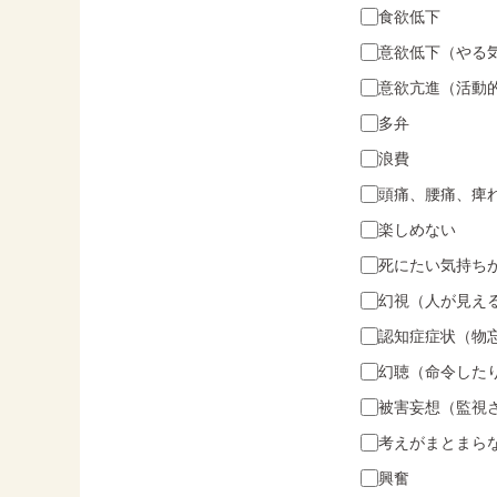
食欲低下
意欲低下（やる
意欲亢進（活動
多弁
浪費
頭痛、腰痛、痺
楽しめない
死にたい気持ち
幻視（人が見え
認知症症状（物
幻聴（命令した
被害妄想（監視
考えがまとまら
興奮