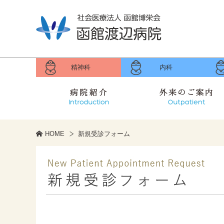
精神科
内科
病院紹介
外来のご案内
理事長のご挨拶
病院長のご挨拶
各種取り組み
病院概要
関連施設
臨床研究
HOME
新規受診フォーム
休診・土日外来担当のお知
健康診断・乳がん検診のご
外来受付時間と担当医
診療録開示のご案内
診療部門のご案内
診療科のご案内
初診の方へ
新規受診フォーム