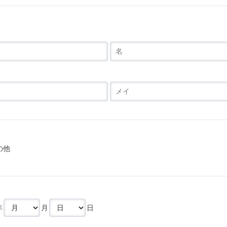
の他
年
月
日