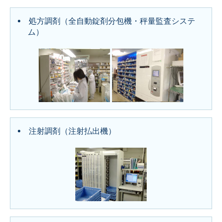
処方調剤（全自動錠剤分包機・秤量監査システ
ム）
注射調剤（注射払出機）