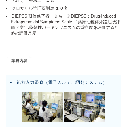
NST専門療法士 １名
クロザリル管理薬剤師 １０名
DIEPSS 研修修了者 ９名 ※DIEPSS：Drug-Induced
Extrapyramidal Symptoms Scale “薬原性錐体外路症状評
価尺度”…薬剤性パーキンソニズムの重症度を評価するた
めの評価尺度
業務内容
処方入力監査（電子カルテ、調剤システム）