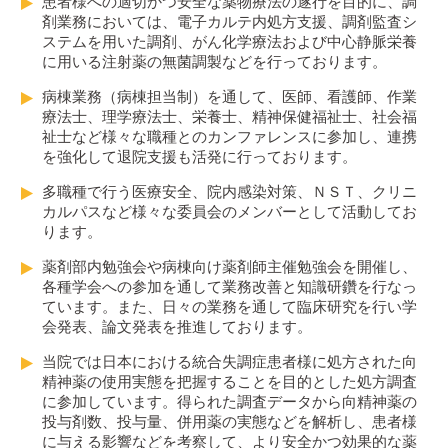
患者様への適切かつ安全な薬物療法の遂行を目的に、調
剤業務においては、電子カルテ内処方支援、調剤監査シ
ステムを用いた調剤、がん化学療法および中心静脈栄養
に用いる注射薬の無菌調製などを行っております。
病棟業務（病棟担当制）を通して、医師、看護師、作業
療法士、理学療法士、栄養士、精神保健福祉士、社会福
祉士など様々な職種とのカンファレンスに参加し、連携
を強化して退院支援も活発に行っております。
多職種で行う医療安全、院内感染対策、ＮＳＴ、クリニ
カルパスなど様々な委員会のメンバーとして活動してお
ります。
薬剤部内勉強会や病棟向け薬剤師主催勉強会を開催し、
各種学会への参加を通して業務改善と知識研鑽を行なっ
ています。また、日々の業務を通して臨床研究を行い学
会発表、論文発表を推進しております。
当院では日本における統合失調症患者様に処方された向
精神薬の使用実態を把握することを目的とした処方調査
に参加しています。得られた調査データから向精神薬の
投与剤数、投与量、併用薬の実態などを解析し、患者様
に与える影響などを考察して、より安全かつ効果的な薬