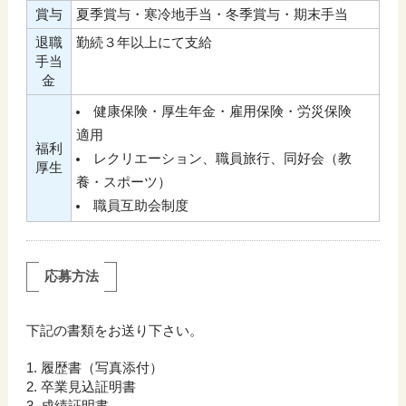
賞与
夏季賞与・寒冷地手当・冬季賞与・期末手当
退職
勤続３年以上にて支給
手当
金
健康保険・厚生年金・雇用保険・労災保険
適用
福利
レクリエーション、職員旅行、同好会（教
厚生
養・スポーツ）
職員互助会制度
応募方法
下記の書類をお送り下さい。
履歴書（写真添付）
卒業見込証明書