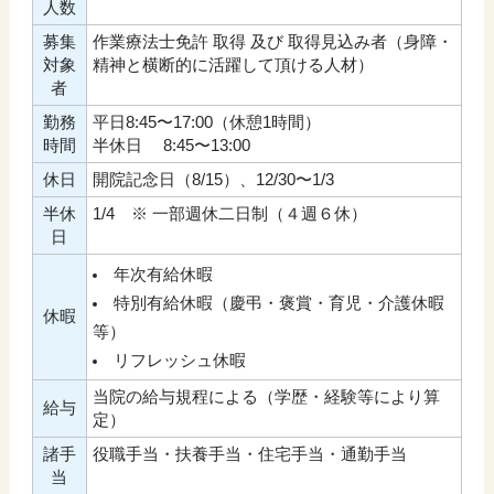
人数
募集
作業療法士免許 取得 及び 取得見込み者（身障・
対象
精神と横断的に活躍して頂ける人材）
者
勤務
平日8:45〜17:00（休憩1時間）
時間
半休日 8:45〜13:00
休日
開院記念日（8/15）、12/30〜1/3
半休
1/4 ※ 一部週休二日制（４週６休）
日
年次有給休暇
特別有給休暇（慶弔・褒賞・育児・介護休暇
休暇
等）
リフレッシュ休暇
当院の給与規程による（学歴・経験等により算
給与
定）
諸手
役職手当・扶養手当・住宅手当・通勤手当
当