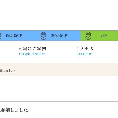
循環器内科
消化器内科
外科
入院のご案内
アクセス
加しました
らせ
案内
に参加しました