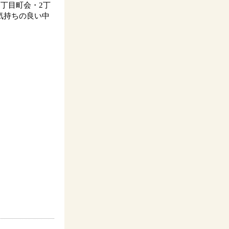
１丁目町会・
2
丁
気持ちの良い中