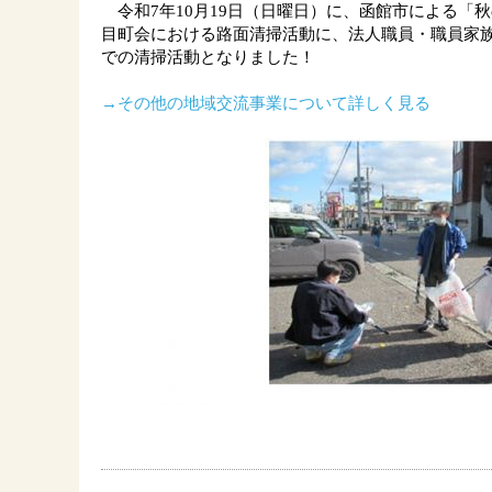
令和
7
年
10
月
19
日
（日曜日）に、函館市による「秋
目町会における路面清掃活動に、法人職員・職員家
での清掃活動となりました！
→その他の地域交流事業について詳しく見る