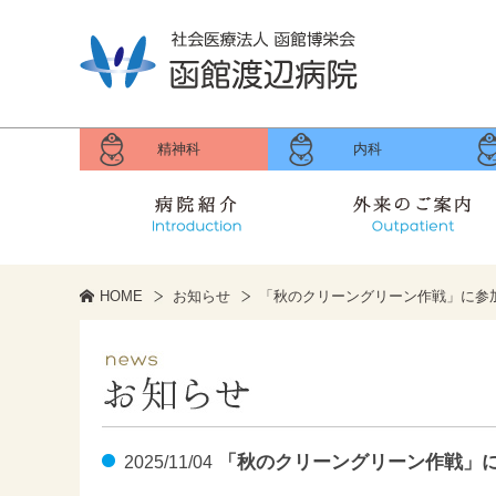
精神科
内科
病院紹介
外来のご案内
理事長のご挨拶
病院長のご挨拶
各種取り組み
病院概要
関連施設
HOME
お知らせ
「秋のクリーングリーン作戦」に参
休診・土日外来担当のお知
健康診断・乳がん検診のご
外来受付時間と担当医
診療録開示のご案内
診療部門のご案内
診療科のご案内
初診の方へ
お知らせ
「秋のクリーングリーン作戦」
2025/11/04